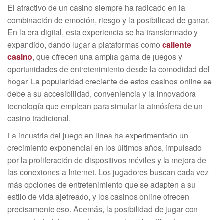
El atractivo de un casino siempre ha radicado en la
combinación de emoción, riesgo y la posibilidad de ganar.
En la era digital, esta experiencia se ha transformado y
expandido, dando lugar a plataformas como
caliente
casino
, que ofrecen una amplia gama de juegos y
oportunidades de entretenimiento desde la comodidad del
hogar. La popularidad creciente de estos casinos online se
debe a su accesibilidad, conveniencia y la innovadora
tecnología que emplean para simular la atmósfera de un
casino tradicional.
La industria del juego en línea ha experimentado un
crecimiento exponencial en los últimos años, impulsado
por la proliferación de dispositivos móviles y la mejora de
las conexiones a Internet. Los jugadores buscan cada vez
más opciones de entretenimiento que se adapten a su
estilo de vida ajetreado, y los casinos online ofrecen
precisamente eso. Además, la posibilidad de jugar con