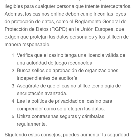
ilegibles para cualquier persona que intente interceptarlos.
Además, los casinos online deben cumplir con las leyes
de protección de datos, como el Reglamento General de
Protección de Datos (RGPD) en la Unión Europea, que
exigen que protejan tus datos personales y los utilicen de
manera responsable.
Verifica que el casino tenga una licencia válida de
una autoridad de juego reconocida.
Busca sellos de aprobación de organizaciones
independientes de auditoría.
Asegúrate de que el casino utilice tecnología de
encriptación avanzada.
Lee la política de privacidad del casino para
comprender cómo se protegen tus datos.
Utiliza contraseñas seguras y cámbialas
regularmente.
Siguiendo estos consejos, puedes aumentar tu seguridad