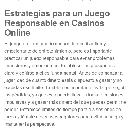
Estrategias para un Juego
Responsable en Casinos
Online
El juego en línea puede ser una forma divertida y
emocionante de entretenimiento, pero es importante
practicar un juego responsable para evitar problemas
financieros y emocionales. Establecer un presupuesto
claro y ceñirse a él es fundamental. Antes de comenzar a
jugar, decide cuánto dinero estás dispuesto a gastar y no
excedas ese límite. También es importante evitar perseguir
las pérdidas, ya que esto puede llevar a tomar decisiones
impulsivas y a gastar más dinero del que puedes permitirte
perder. Establece límites de tiempo para tus sesiones de
juego y tómate descansos regulares para evitar la fatiga y
mantener la perspectiva.