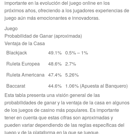
importante en la evolución del juego online en los
próximos años, ofreciendo a los jugadores experiencias de
juego aún más emocionantes e innovadoras.
Juego
Probabilidad de Ganar (aproximada)
Ventaja de la Casa
Blackjack
49.1%
0.5% – 1%
Ruleta Europea
48.6%
2.7%
Ruleta Americana
47.4%
5.26%
Baccarat
44.6%
1.06% (Apuesta al Banquero)
Esta tabla presenta una visión general de las
probabilidades de ganar y la ventaja de la casa en algunos
de los juegos de casino más populares. Es importante
tener en cuenta que estas cifras son aproximadas y
pueden variar dependiendo de las reglas específicas del
juego y de la plataforma en la que se juegue.