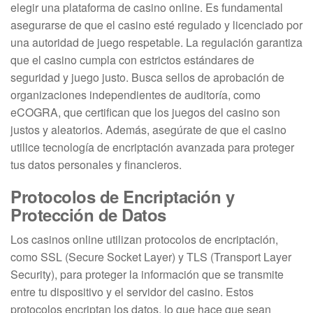
elegir una plataforma de casino online. Es fundamental
asegurarse de que el casino esté regulado y licenciado por
una autoridad de juego respetable. La regulación garantiza
que el casino cumpla con estrictos estándares de
seguridad y juego justo. Busca sellos de aprobación de
organizaciones independientes de auditoría, como
eCOGRA, que certifican que los juegos del casino son
justos y aleatorios. Además, asegúrate de que el casino
utilice tecnología de encriptación avanzada para proteger
tus datos personales y financieros.
Protocolos de Encriptación y
Protección de Datos
Los casinos online utilizan protocolos de encriptación,
como SSL (Secure Socket Layer) y TLS (Transport Layer
Security), para proteger la información que se transmite
entre tu dispositivo y el servidor del casino. Estos
protocolos encriptan los datos, lo que hace que sean